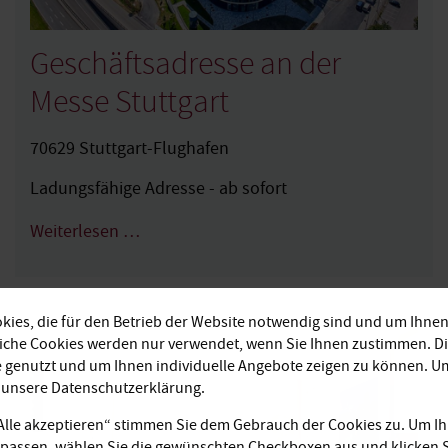
Geschäftsadresse an der
Messe Stuttgart
70629 Stuttgart-Flughafen
Ladungsfähige Adresse - ab sofort
Weiterlesen …
ies, die für den Betrieb der Website notwendig sind und um Ihnen
liche Cookies werden nur verwendet, wenn Sie Ihnen zustimmen. D
e genutzt und um Ihnen individuelle Angebote zeigen zu können. 
e unsere Datenschutzerklärung.
„Alle akzeptieren“ stimmen Sie dem Gebrauch der Cookies zu. Um Ih
passen, wählen Sie die gewünschten Checkboxen aus und klicken S