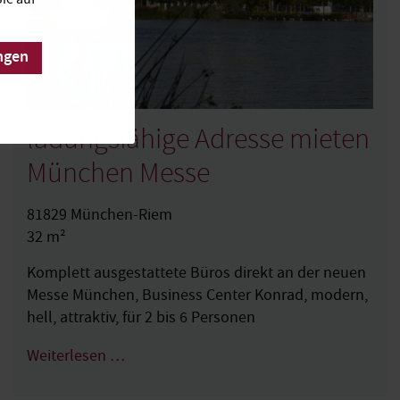
ngen
ladungsfähige Adresse mieten
München Messe
81829 München-Riem
32 m²
Komplett ausgestattete Büros direkt an der neuen
Messe München, Business Center Konrad, modern,
hell, attraktiv, für 2 bis 6 Personen
Weiterlesen …