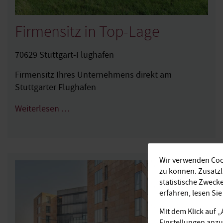
Firmensitz in Top-Lage
70629 Stuttgart-Flughafen
Firmensitz Ihres Unternehmens direkt am
Stuttgarter Flughafen
Weiterlesen …
Wir verwenden Cook
zu können. Zusätz
statistische Zweck
erfahren, lesen Si
Mit dem Klick auf 
Einstellungen anzu