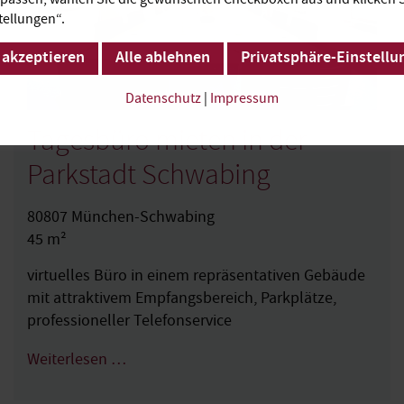
tellungen“.
 akzeptieren
Alle ablehnen
Privatsphäre-Einstellu
Datenschutz
|
Impressum
Tagesbüro mieten in der
Parkstadt Schwabing
80807 München-Schwabing
45 m²
virtuelles Büro in einem repräsentativen Gebäude
mit attraktivem Empfangsbereich, Parkplätze,
professioneller Telefonservice
Weiterlesen …