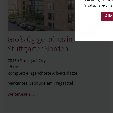
„Privatsphäre-Eins
Alle
Großzügige Büros im
Stuttgarter Norden
70469 Stuttgart-City
18 m²
komplett eingerichtete Arbeitsplätze
Markantes Gebäude am Pragsattel
Weiterlesen …