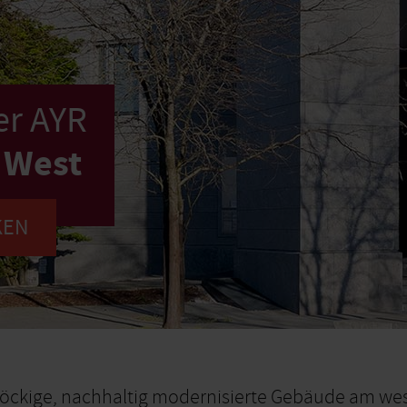
er AYR
y West
KEN
öckige, nachhaltig modernisierte Gebäude am we