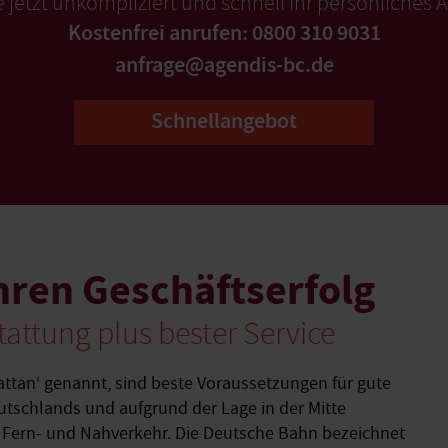
e jetzt unkompliziert und schnell Ihr persönliches 
Kostenfrei anrufen: 0800 310 9031
anfrage@agendis-bc.de
Schnellangebot
hren Geschäftserfolg
attung plus bester Service
attan‘ genannt, sind beste Voraussetzungen für gute
eutschlands und aufgrund der Lage in der Mitte
 Fern- und Nahverkehr. Die Deutsche Bahn bezeichnet