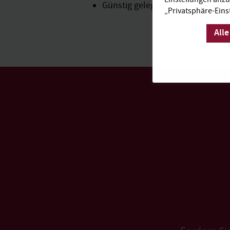
Günstig gelegene Fahrradplätze f
„Privatsphäre-Eins
Alle