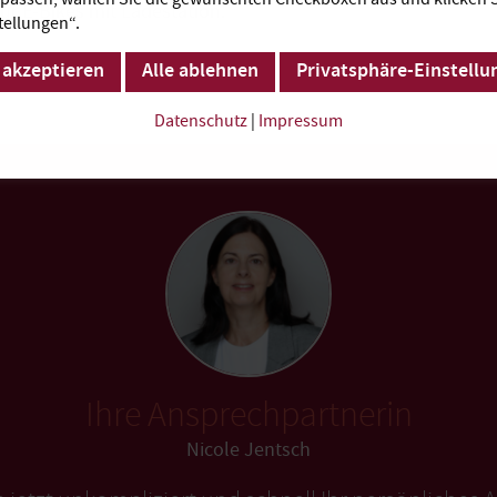
ür E-Bikes mit Ladestation.
tellungen“.
 akzeptieren
Alle ablehnen
Privatsphäre-Einstellu
Datenschutz
|
Impressum
Ihre Ansprechpartnerin
Nicole Jentsch