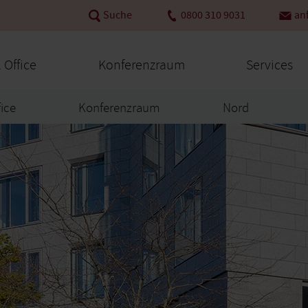
Suche
0800 310 9031
an
l Office
Konferenzraum
Services
fice
Konferenzraum
Nord