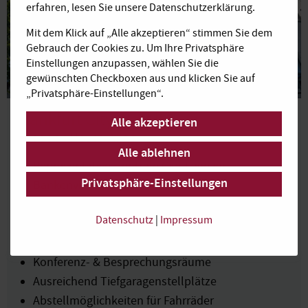
erfahren, lesen Sie unsere Datenschutzerklärung.
Mit dem Klick auf „Alle akzeptieren“ stimmen Sie dem
Gebrauch der Cookies zu. Um Ihre Privatsphäre
Einstellungen anzupassen, wählen Sie die
gewünschten Checkboxen aus und klicken Sie auf
„Privatsphäre-Einstellungen“.
Frankfurt City West II
Alle akzeptieren
Theodor-Heuss-Allee
Alle ablehnen
Repräsentative, zentrale City-Lage im
Privatsphäre-Einstellungen
Bankenviertel
54 komplett ausgestattete Einzel-, Team- und
Datenschutz
|
Impressum
Großraumbüros
Komplette IT-Infrastruktur und schnelles WLAN
Konferenz- & Besprechungsräume
Ausreichend Tiefgaragenstellplätze
Abstellmöglichkeiten für Fahrräder