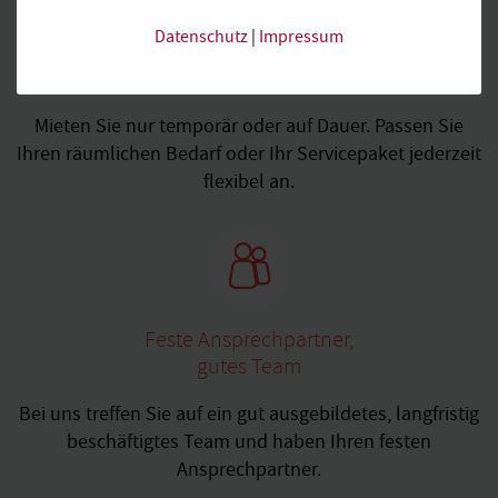
Datenschutz
|
Impressum
Flexible Miet- und
Service-Laufzeiten
Mieten Sie nur temporär oder auf Dauer. Passen Sie
Ihren räumlichen Bedarf oder Ihr Servicepaket jederzeit
flexibel an.
Feste Ansprechpartner,
gutes Team
Bei uns treffen Sie auf ein gut ausgebildetes, langfristig
beschäftigtes Team und haben Ihren festen
Ansprechpartner.