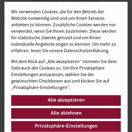
kalkulierbar und transparent
Wir verwenden Cookies, die für den Betrieb der
Buchen Sie bei AGENDIS komfortable Komplettpakete
Website notwendig sind und um Ihnen Services
zu transparenten Preisen ohne versteckte Zusatzkosten.
anbieten zu können. Zusätzliche Cookies werden nur
Kaffee und Tee sind bei uns z. B. inklusive.
verwendet, wenn Sie Ihnen zustimmen. Diese werden
für statistische Zwecke genutzt und um Ihnen
individuelle Angebote zeigen zu können. Um mehr zu
erfahren, lesen Sie unsere Datenschutzerklärung.
Mit dem Klick auf „Alle akzeptieren“ stimmen Sie dem
Gebrauch der Cookies zu. Um Ihre Privatsphäre
Hochwertiges
Einstellungen anzupassen, wählen Sie die
Business Ambiente
gewünschten Checkboxen aus und klicken Sie auf
„Privatsphäre-Einstellungen“.
In Ruhe konzentriert arbeiten und für Meetings den
richtigen professionellen Rahmen in hochwertig
Alle akzeptieren
ausgestatteten Räumen genießen.
Alle ablehnen
Privatsphäre-Einstellungen