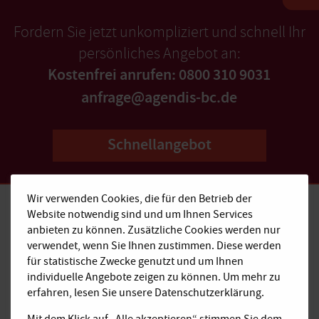
Fordern Sie jetzt unkompliziert und schnell Ihr
persönliches Angebot an:
Kostenfrei anrufen: 0800 310 9031
anfrage@agendis-bc.de
Schnellangebot
Wir verwenden Cookies, die für den Betrieb der
Website notwendig sind und um Ihnen Services
anbieten zu können. Zusätzliche Cookies werden nur
Kostenfrei anrufen:
verwendet, wenn Sie Ihnen zustimmen. Diese werden
0800 310 9031
für statistische Zwecke genutzt und um Ihnen
individuelle Angebote zeigen zu können. Um mehr zu
E-Mail:
erfahren, lesen Sie unsere Datenschutzerklärung.
anfrage@agendis-bc.de