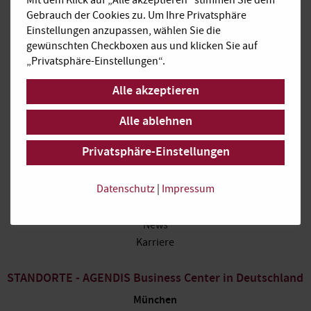
Mit dem Klick auf „Alle akzeptieren“ stimmen Sie dem
Gebrauch der Cookies zu. Um Ihre Privatsphäre
Impressum
Einstellungen anzupassen, wählen Sie die
Datenschutz
gewünschten Checkboxen aus und klicken Sie auf
„Privatsphäre-Einstellungen“.
PRODUKTE
Alle akzeptieren
Büroraum
Virtual Office
Alle ablehnen
Konferenzraum
Services
Privatsphäre-Einstellungen
ÜBER UNS
Datenschutz
|
Impressum
AGENDIS Gruppe
News
Karriere
STANDORTE - AGENDIS Business Center in Deutschland
München