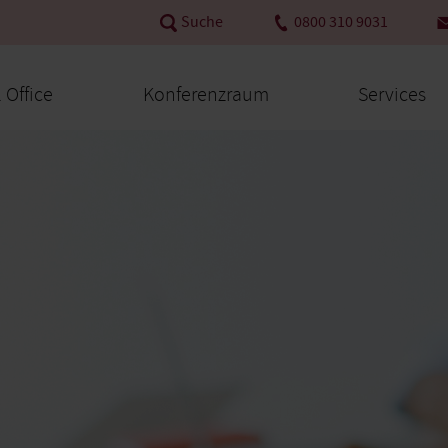
Suche
0800 310 9031
l Office
Konferenzraum
Services