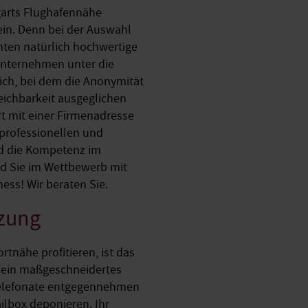
tgarts Flughafennähe
sein. Denn bei der Auswahl
nten natürlich hochwertige
Unternehmen unter die
eich, bei dem die Anonymität
eichbarkeit ausgeglichen
rt mit einer Firmenadresse
professionellen und
nd die Kompetenz im
ind Sie im Wettbewerb mit
ness! Wir beraten Sie.
nzung
tnähe profitieren, ist das
en ein maßgeschneidertes
 Telefonate entgegennehmen
ailbox deponieren. Ihr