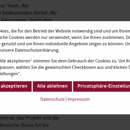
das Team, das
en bedeutenden Vorteil: Wir
 fokussieren. Durch Ihre
ie vernetzt - mit Kunden,
ies, die für den Betrieb der Website notwendig sind und um Ihnen
 Das ist für jede Art von
liche Cookies werden nur verwendet, wenn Sie Ihnen zustimmen. D
uttgart leisten Ihnen diese
e genutzt und um Ihnen individuelle Angebote zeigen zu können. 
e unsere Datenschutzerklärung.
 Stuttgart als
„Alle akzeptieren“ stimmen Sie dem Gebrauch der Cookies zu. Um Ih
passen, wählen Sie die gewünschten Checkboxen aus und klicken S
tellungen“.
 akzeptieren
Alle ablehnen
Privatsphäre-Einstellu
s meist im Internet: Er
e haben, in der im
Datenschutz
|
Impressum
kann dies schon die
d wir auch für Sie da, wenn
eminar, das Projekt und die
assische Büros für Sie