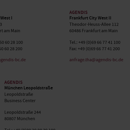
AGENDIS
 West I
Frankfurt City West II
3
Theodor-Heuss-Allee 112
rt am Main
60486 Frankfurt am Main
 50 60 28 100
Tel.: +49 (0)69 66 77 41 100
50 60 28 200
Fax: +49 (0)69 66 77 41 200
gendis-bc.de
anfrage.tha@agendis-bc.de
AGENDIS
München Leopoldstraße
Leopoldstraße
Business Center
Leopoldstraße 244
80807 München