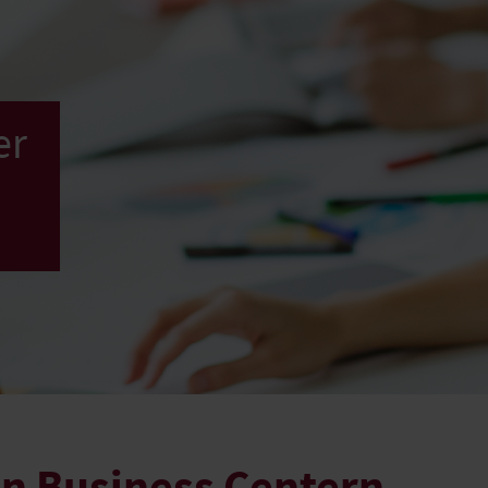
er
n Business Centern