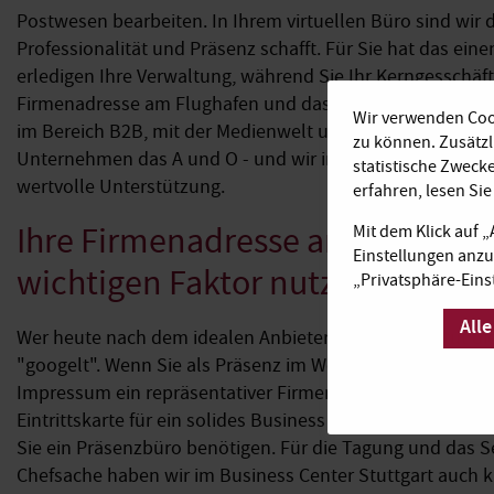
Postwesen bearbeiten. In Ihrem virtuellen Büro sind wir 
Professionalität und Präsenz schafft. Für Sie hat das ein
erledigen Ihre Verwaltung, während Sie Ihr Kerngesschäft
Firmenadresse am Flughafen und das Virtual Office sind S
Wir verwenden Cook
im Bereich B2B, mit der Medienwelt und dem Finanzsektor.
zu können. Zusätz
Unternehmen das A und O - und wir im Business Center St
statistische Zweck
wertvolle Unterstützung.
erfahren, lesen Si
Ihre Firmenadresse am Flughafen
Mit dem Klick auf 
Einstellungen anzu
wichtigen Faktor nutzen
„Privatsphäre-Eins
Alle
Wer heute nach dem idealen Anbieter recherchiert, tut die
"googelt". Wenn Sie als Präsenz im Web eine Internetseit
Impressum ein repräsentativer Firmensitz verankert ist, 
Eintrittskarte für ein solides Business sein. Natürlich sin
Sie ein Präsenzbüro benötigen. Für die Tagung und das S
Chefsache haben wir im Business Center Stuttgart auch kl