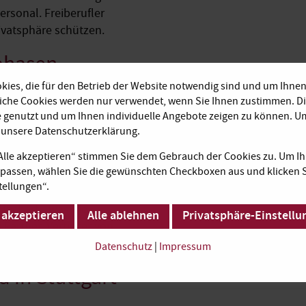
ersonal. Freiberufler
rivatsphäre schützen.
zphasen
ies, die für den Betrieb der Website notwendig sind und um Ihnen
liche Cookies werden nur verwendet, wenn Sie Ihnen zustimmen. D
e genutzt und um Ihnen individuelle Angebote zeigen zu können. 
em Business Center verfügen
e unsere Datenschutzerklärung.
läche dienen. Ob Seminar
„Alle akzeptieren“ stimmen Sie dem Gebrauch der Cookies zu. Um Ih
der Konferenz im
passen, wählen Sie die gewünschten Checkboxen aus und klicken S
s passende Büro. Jeder Raum
tellungen“.
enn Sie eintreffen, ist
lipchart - was Sie
 akzeptieren
Alle ablehnen
Privatsphäre-Einstellu
Partner, Vertreter von
volle und moderne Büros.
Datenschutz
|
Impressum
 in Stuttgart