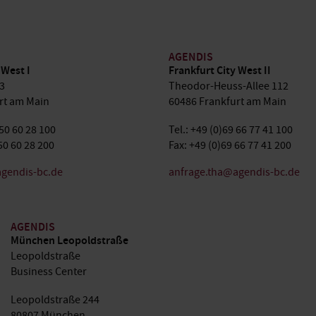
AGENDIS
 West I
Frankfurt City West II
3
Theodor-Heuss-Allee 112
rt am Main
60486 Frankfurt am Main
 50 60 28 100
Tel.: +49 (0)69 66 77 41 100
50 60 28 200
Fax: +49 (0)69 66 77 41 200
gendis-bc.de
anfrage.tha@agendis-bc.de
AGENDIS
München Leopoldstraße
Leopoldstraße
Business Center
Leopoldstraße 244
80807 München