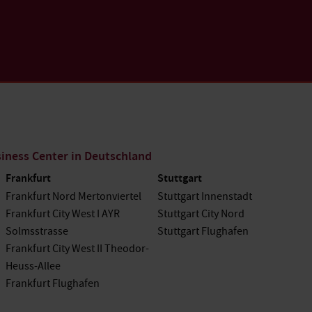
ness Center in Deutschland
Frankfurt
Stuttgart
Frankfurt Nord Mertonviertel
Stuttgart Innenstadt
Frankfurt City West I AYR
Stuttgart City Nord
Solmsstrasse
Stuttgart Flughafen
Frankfurt City West II Theodor-
Heuss-Allee
Frankfurt Flughafen