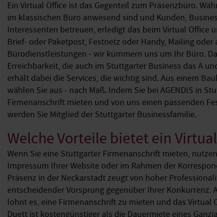
Ein Virtual Office ist das Gegenteil zum Präsenzbüro. Wäh
im klassischen Büro anwesend sind und Kunden, Busine
Interessenten betreuen, erledigt das beim Virtual Offic
Brief- oder Paketpost, Festnetz oder Handy, Mailing oder
Bürodienstleistungen - wir kümmern uns um Ihr Büro. Dam
Erreichbarkeit, die auch im Stuttgarter Business das A u
erhält dabei die Services, die wichtig sind. Aus einem B
wählen Sie aus - nach Maß. Indem Sie bei AGENDIS in Stut
Firmenanschrift mieten und von uns einen passenden Fes
werden Sie Mitglied der Stuttgarter Businessfamilie.
Welche Vorteile bietet ein Virtual
Wenn Sie eine Stuttgarter Firmenanschrift mieten, nutzen 
Impressum Ihrer Website oder im Rahmen der Korrespon
Präsenz in der Neckarstadt zeugt von hoher Professional
entscheidender Vorsprung gegenüber Ihrer Konkurrenz. A
lohnt es, eine Firmenanschrift zu mieten und das Virtual 
Duett ist kostengünstiger als die Dauermiete eines Ganzj