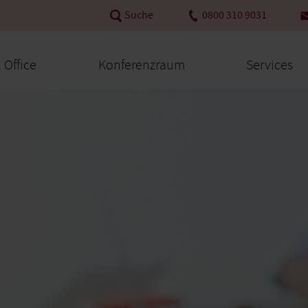
Suche
0800 310 9031
l Office
Konferenzraum
Services