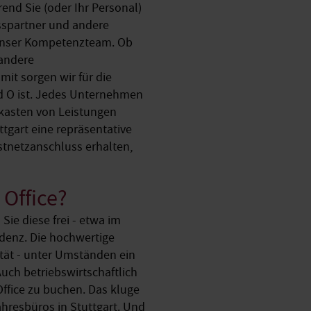
rend Sie (oder Ihr Personal)
sspartner und andere
e unser Kompetenzteam. Ob
 andere
it sorgen wir für die
nd O ist. Jedes Unternehmen
aukasten von Leistungen
tgart eine repräsentative
tnetzanschluss erhalten,
 Office?
Sie diese frei - etwa im
denz. Die hochwertige
ität - unter Umständen ein
uch betriebswirtschaftlich
Office zu buchen. Das kluge
ahresbüros in Stuttgart. Und