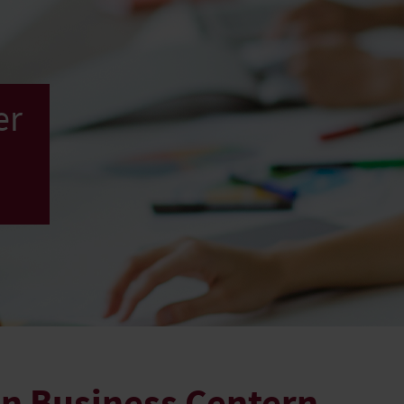
er
n Business Centern