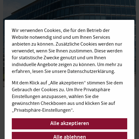
Wir verwenden Cookies, die für den Betrieb der
Website notwendig sind und um Ihnen Services
anbieten zu können. Zusätzliche Cookies werden nur
verwendet, wenn Sie Ihnen zustimmen. Diese werden
für statistische Zwecke genutzt und um Ihnen
individuelle Angebote zeigen zu können. Um mehr zu
erfahren, lesen Sie unsere Datenschutzerklärung.
Mit dem Klick auf „Alle akzeptieren“ stimmen Sie dem
Gebrauch der Cookies zu. Um Ihre Privatsphäre
Stuttgart Innenstadt
Einstellungen anzupassen, wählen Sie die
gewünschten Checkboxen aus und klicken Sie auf
Heilbronner Straße
„Privatsphäre-Einstellungen“.
Top-Lage zw. Stuttgart Hauptbahnhof und
Alle akzeptieren
Pragsattel
60 komplett ausgestattete Einzel-, Team- und
Alle ablehnen